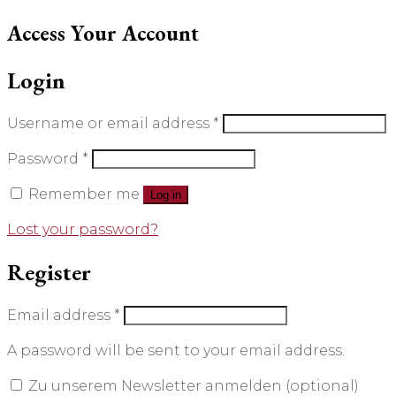
Access Your Account
Login
Username or email address
*
Password
*
Remember me
Log in
Lost your password?
Register
Email address
*
A password will be sent to your email address.
Zu unserem Newsletter anmelden
(optional)