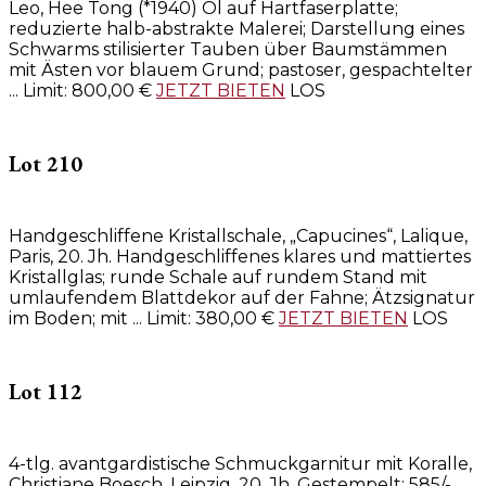
Leo, Hee Tong (*1940)
Öl auf Hartfaserplatte;
reduzierte halb-abstrakte Malerei; Darstellung eines
Schwarms stilisierter Tauben über Baumstämmen
mit Ästen vor blauem Grund; pastoser, gespachtelter
...
Limit:
800,00
€
JETZT BIETEN
LOS
Lot 210
Handgeschliffene Kristallschale, „Capucines“, Lalique,
Paris, 20. Jh.
Handgeschliffenes klares und mattiertes
Kristallglas; runde Schale auf rundem Stand mit
umlaufendem Blattdekor auf der Fahne; Ätzsignatur
im Boden; mit ...
Limit:
380,00
€
JETZT BIETEN
LOS
Lot 112
4-tlg. avantgardistische Schmuckgarnitur mit Koralle,
Christiane Boesch, Leipzig, 20. Jh.
Gestempelt: 585/-