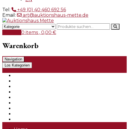
Tel:
+49 (0) 40 460 692 56
Email:
art@auktionshaus-mette.de
My Cart
0 items ,
0,00
€
Warenkorb
Navigation
Los Kategorien
Schmuck und Uhren
Porzellan
Asiatika
Silber
Glas
Gemälde
Graphiken
Skulpturen
Varia